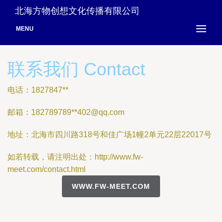
北海方物创想文化传播有限公司
MENU
联系我们 Contact
电话：1827847**
邮箱：182789789**
402@qq.com
地址：北海市四川路318号和佳广场1幢2单元22层22017号
如若转载，请注明出处：http://www.fw-
meet.com/contact.html
WWW.FW-MEET.COM