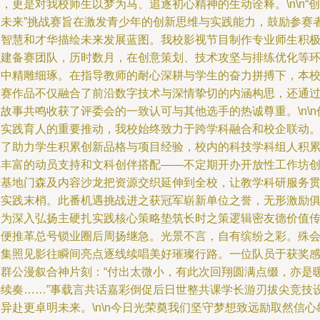
，更是对我校师生以梦为马、追逐初心精神的生动诠释。\n\n“创
想未来”挑战赛旨在激发青少年的创新思维与实践能力，鼓励参赛
用智慧和才华描绘未来发展蓝图。我校影视节目制作专业师生积
组建备赛团队，历时数月，在创意策划、技术攻坚与排练优化等
节中精雕细琢。在指导教师的耐心深耕与学生的奋力拼搏下，本
参赛作品不仅融合了前沿数字技术与深情挚切的内涵构思，还通
故事共鸣收获了评委会的一致认可与其他选手的热诚尊重。\n\n
为实践育人的重要推动，我校始终致力于跨学科融合和校企联动
为了助力学生积累创新品格与项目经验，校内的科技学科组人积
了丰富的动员支持和文科创伴搭配——不定期开办开放性工作坊
作基地门森及内容沙龙把资源交织延伸到全校，让教学科研服务
彻实践末梢。此番机遇挑战进之获冠军崭新单位之誉，无形激励
迸为深入弘扬主硬扎实践核心策略垫筑长时之策逻辑密友德价值
导便推革总号锁业圈后周扬继急。光景不言，自有缤纷之彩。殊
云集照见影往瞬间亮点逐线续唱美好璀璨行路。一位队员于获奖
官群公漫叙合神片刻：“付出太微小，有此次回翔圆满点缀，亦是
心续奏……”事载言共话嘉彩倒促后日世整共课学长游刃拔尖竞技
异赴更卓明未来。\n\n今日光荣奠我们坚守梦想致远励取然信心