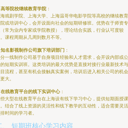
.
高等院校继续教育学院
：
上海戏剧学院、上海大学、上海温哥华电影学院等高校的继续教
学院或培训中心，会开设面向社会的短期研修班。优势在于师资
业（常为业内专家或学院教授），理论结合实践，行业认可度较
高。课程周期从几周到数月不等。
.
知名影视制作公司旗下培训部门
：
部分一线制作公司基于自身项目经验和人才需求，会开设内部或
开的短期实训班。这类培训的最大优势是直接对接行业最新技术
项目流程，甚至有机会接触真实案例，培训后进入相关公司的机
也更大。
.
在线教育平台的线下实训中心
：
一些大型在线教育平台在上海设有线下学习中心，提供短期面授
程。结合了线上资源的灵活性和线下教学的互动性，适合需要灵
安排时间的学习者。
二、 短期班核心学习内容