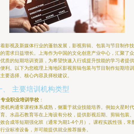
随着影视及新媒体行业的蓬勃发展，影视剪辑、包装与节目制作
能的需求日益增长。上海作为中国的文化创意产业中心，汇聚了
多优质的短期培训资源，为希望快速入行或提升技能的学习者提
了便利。以下为您梳理上海地区影视剪辑包装与节目制作短期培
的主要选择、核心内容及择校建议。
一、 主要培训机构类型
.
专业职业培训学校
：
这类机构通常课程体系成熟，侧重于就业技能培养。例如火星时
教育、水晶石教育等在上海设有分校，提供影视后期、剪辑包装
特效合成等短期强化班（通常为期1-4个月）。课程实践性强，常
备行业标准设备，并可能提供就业推荐服务。