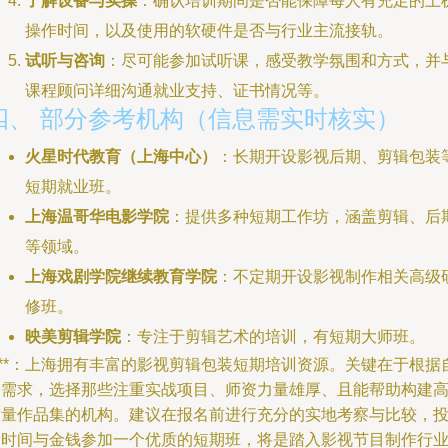
了解设备与实操
：确认培训期间是否能保障每人有充足的上
操作时间，以及使用的软硬件是否与行业主流接轨。
试听与咨询
：尽可能参加试听课，感受教学氛围和方式，并
课程顾问详细沟通就业支持、证书情况等。
四、 部分参考机构（信息需实时核实）
火星时代教育（上海中心）
：长期开设影视后期、剪辑包装
短期就业班。
上海温哥华电影学院
：提供多种短期工作坊，涵盖剪辑、后
等领域。
上海戏剧学院继续教育学院
：不定期开设影视制作相关高级
修班。
映美剪辑学院
：专注于剪辑艺术的培训，有短期大师班。
***：上海拥有丰富的影视剪辑包装短期培训资源。关键在于根据
身需求，选择那些注重实战项目、师资力量雄厚、且能帮助构建
质量作品集的机构。建议在报名前进行充分的实地考察与比较，
资时间与金钱参加一个优质的短期班，将是踏入影视节目制作行