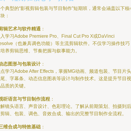
一个典型的“影视剪辑包装与节目制作”短期班，通常会涵盖以下核
模块：
剪辑艺术与软件精通
：
入学习Adobe Premiere Pro、Final Cut Pro X或DaVinci
esolve（也兼具调色功能）等主流剪辑软件。不仅学习操作技巧
更培养剪辑思维、节奏把握与叙事能力。
动态图形与包装设计
：
点学习Adobe After Effects，掌握MG动画、频道包装、节目片
片尾、字幕条、动态信息图表等设计与制作技术。这是提升节目
觉品质的关键。
视听语言与节目制作流程
：
理解镜头语言、声音设计、色彩理论。了解从前期策划、拍摄到
期剪辑、包装、调色、音效合成、输出的完整节目制作全流程。
三维合成与特效基础
：