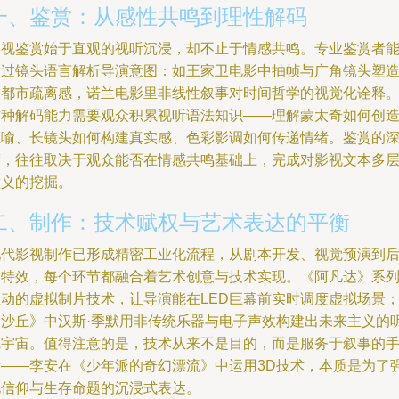
一、鉴赏：从感性共鸣到理性解码
影视鉴赏始于直观的视听沉浸，却不止于情感共鸣。专业鉴赏者
透过镜头语言解析导演意图：如王家卫电影中抽帧与广角镜头塑
的都市疏离感，诺兰电影里非线性叙事对时间哲学的视觉化诠释
这种解码能力需要观众积累视听语法知识——理解蒙太奇如何创
隐喻、长镜头如何构建真实感、色彩影调如何传递情绪。鉴赏的
度，往往取决于观众能否在情感共鸣基础上，完成对影视文本多
意义的挖掘。
二、制作：技术赋权与艺术表达的平衡
现代影视制作已形成精密工业化流程，从剧本开发、视觉预演到
期特效，每个环节都融合着艺术创意与技术实现。《阿凡达》系
推动的虚拟制片技术，让导演能在LED巨幕前实时调度虚拟场景
《沙丘》中汉斯·季默用非传统乐器与电子声效构建出未来主义的
觉宇宙。值得注意的是，技术从来不是目的，而是服务于叙事的
段——李安在《少年派的奇幻漂流》中运用3D技术，本质是为了
化信仰与生存命题的沉浸式表达。