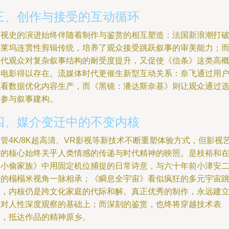
三、创作与接受的互动循环
影视史的演进始终伴随着制作与鉴赏的相互塑造：法国新浪潮打
好莱坞连贯性剪辑传统，培养了观众接受跳跃叙事的审美能力；
当代观众对复杂叙事结构的耐受度提升，又促使《信条》这类高
念电影得以存在。流媒体时代更催生新型互动关系：奈飞通过用
观看数据优化内容生产，而《黑镜：潘达斯奈基》则让观众通过
择参与叙事建构。
四、媒介变迁中的不变内核
管4K/8K超高清、VR影视等新技术不断重塑体验方式，但影视
术的核心始终关乎人类情感的传递与时代精神的映照。是枝裕和
《小偷家族》中用固定机位捕捉的日常诗意，与六十年前小津安
郎的榻榻米视角一脉相承；《瞬息全宇宙》看似疯狂的多元宇宙
跃，内核仍是跨文化家庭的代际和解。真正优秀的制作，永远建
在对人性深度观察的基础上；而深刻的鉴赏，也终将穿越技术表
象，抵达作品的精神原乡。