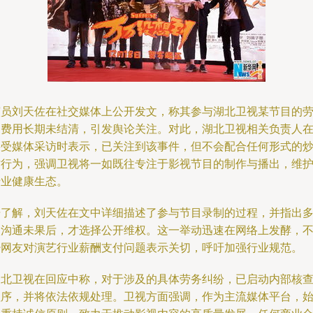
演员刘天佐在社交媒体上公开发文，称其参与湖北卫视某节目的
务费用长期未结清，引发舆论关注。对此，湖北卫视相关负责人
接受媒体采访时表示，已关注到该事件，但不会配合任何形式的
作行为，强调卫视将一如既往专注于影视节目的制作与播出，维
行业健康生态。
据了解，刘天佐在文中详细描述了参与节目录制的过程，并指出
次沟通未果后，才选择公开维权。这一举动迅速在网络上发酵，
少网友对演艺行业薪酬支付问题表示关切，呼吁加强行业规范。
湖北卫视在回应中称，对于涉及的具体劳务纠纷，已启动内部核
程序，并将依法依规处理。卫视方面强调，作为主流媒体平台，