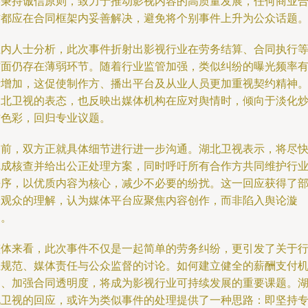
终秉持诚信原则，致力于推动影视内容的高质量发展，任何商业
作都应在合同框架内妥善解决，避免将个别事件上升为公众话题
业内人士分析，此次事件折射出影视行业在劳务结算、合同执行
方面仍存在薄弱环节。随着行业监管加强，类似纠纷的曝光频率
所增加，这促使制作方、播出平台及从业人员更加重视契约精神
湖北卫视的表态，也反映出媒体机构在应对舆情时，倾向于淡化
作色彩，回归专业议题。
目前，双方正就具体细节进行进一步沟通。湖北卫视表示，将尽
完成核查并给出公正处理方案，同时呼吁所有合作方共同维护行
秩序，以优质内容为核心，减少不必要的纷扰。这一回应获得了
分观众的理解，认为媒体平台应聚焦内容创作，而非陷入舆论漩
涡。
整体来看，此次事件不仅是一起简单的劳务纠纷，更引发了关于
业规范、媒体责任与公众监督的讨论。如何建立健全的薪酬支付
制、加强合同透明度，将成为影视行业可持续发展的重要课题。
北卫视的回应，或许为类似事件的处理提供了一种思路：即坚持